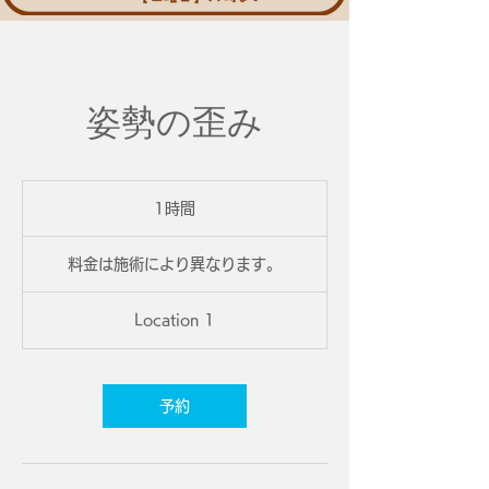
姿勢の歪み
1時間
1
時
料
金
料金は施術により異なります。
は
施
術
Location 1
に
よ
り
異
な
り
予約
ま
す。